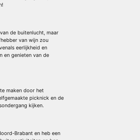
n!
t van de buitenlucht, maar
fhebber van wijn zou
venals eerlijkheid en
en en genieten van de
t te maken door het
elfgemaakte picknick en de
nsondergang kijken.
 Noord-Brabant en heb een