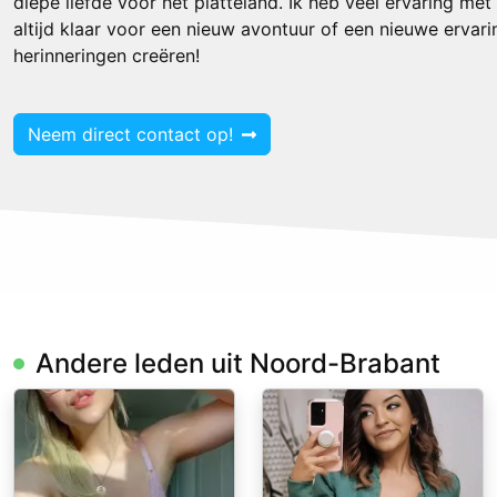
diepe liefde voor het platteland. Ik heb veel ervaring met
altijd klaar voor een nieuw avontuur of een nieuwe erva
herinneringen creëren!
Neem direct contact op!
Andere leden uit Noord-Brabant