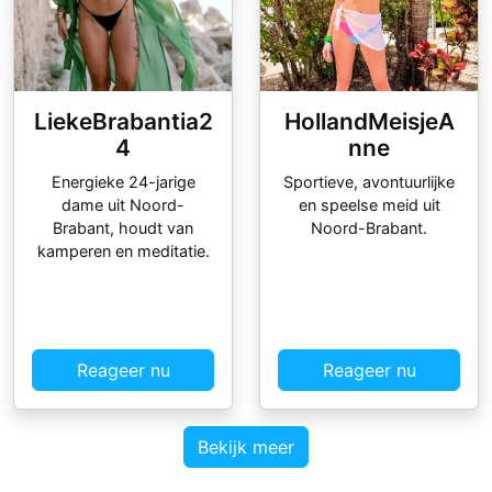
LiekeBrabantia2
HollandMeisjeA
4
nne
Energieke 24-jarige
Sportieve, avontuurlijke
dame uit Noord-
en speelse meid uit
Brabant, houdt van
Noord-Brabant.
kamperen en meditatie.
Reageer nu
Reageer nu
Bekijk meer