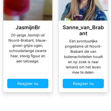
JasmijnBr
Sanne_van_Brab
ant
20-jarige Jasmijn uit
Noord-Brabant, blauw-
Een avontuurlijke
groen-grijze ogen,
jongedame uit Noord-
schouderlange zwarte
Brabant die van
haar, stevig figuur en
buitenactiviteiten houdt
een tatoeage.
en op zoek is naar
iemand om het leven
mee te delen.
Reageer nu
Reageer nu