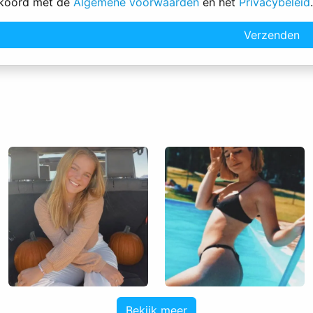
kkoord met de
Algemene voorwaarden
en het
Privacybeleid
.
Verzenden
Bekijk meer