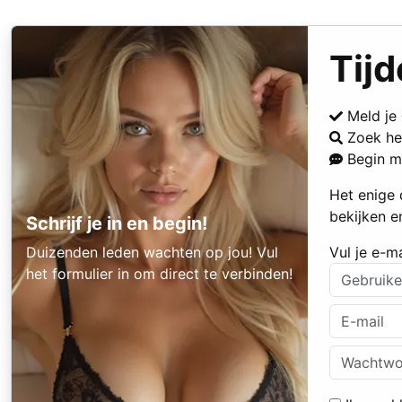
Tijd
Meld je
Zoek he
Begin m
Het enige 
bekijken e
Schrijf je in en begin!
Duizenden leden wachten op jou! Vul
Vul je e-m
het formulier in om direct te verbinden!