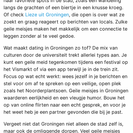
haar favoriete spots in de stad, zoals een wandeling
langs de grachten of een biertje in een knusse kroeg.
Of check
Lieze uit Groningen
, die open is over wat ze
zoekt en graag reageert op berichten van locals. Zulke
geile meisjes maken het makkelijk om een connectie te
leggen zonder al te veel gedoe.
Wat maakt dating in Groningen zo tof? De mix van
culturen door de universiteit trekt allerlei types aan. Je
kunt een geile meid tegenkomen tijdens een festival op
het Vismarkt of via een app terwijl je in de trein zit.
Focus op wat echt werkt: wees jezelf in je berichten en
stel voor om af te spreken op een veilige, open plek
zoals het Noorderplantsoen. Geile meisjes in Groningen
waarderen eerlijkheid en een vleugje humor. Bouw het
op van online flirten naar een echt gesprek, en voor je
het weet heb je een partner gevonden die bij je past.
Vergeet niet dat Groningen niet alleen de stad zelf is,
maar ook de omliggende dorpen. Veel geile meisjes