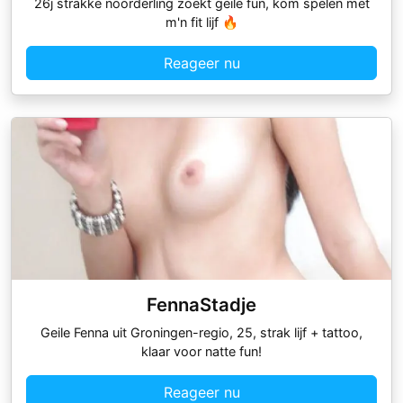
26j strakke noorderling zoekt geile fun, kom spelen met
m'n fit lijf 🔥
Reageer nu
FennaStadje
Geile Fenna uit Groningen-regio, 25, strak lijf + tattoo,
klaar voor natte fun!
Reageer nu