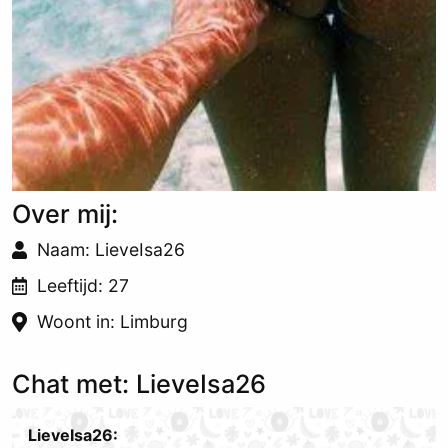
Over mij:
Naam: LieveIsa26
Leeftijd: 27
Woont in: Limburg
Chat met: LieveIsa26
LieveIsa26: