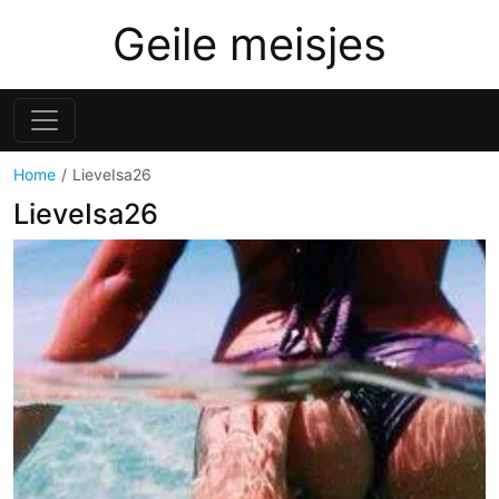
Geile meisjes
Home
LieveIsa26
LieveIsa26